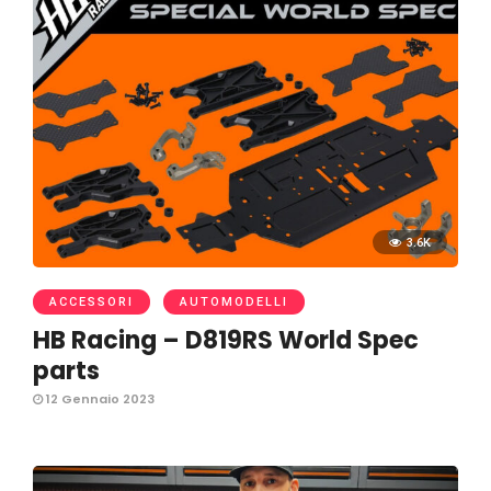
3.6K
ACCESSORI
AUTOMODELLI
HB Racing – D819RS World Spec
parts
12 Gennaio 2023