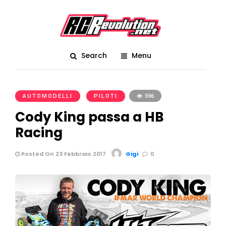
Search
Menu
AUTOMODELLI
PILOTI
596
Cody King passa a HB
Racing
Posted On 23 Febbraio 2017
Gigi
0