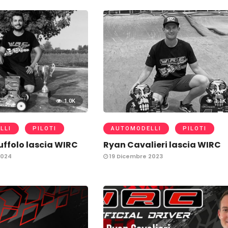
1.0K
1.1K
LLI
PILOTI
AUTOMODELLI
PILOTI
ffolo lascia WIRC
Ryan Cavalieri lascia WIRC
2024
19 Dicembre 2023