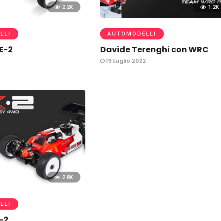
2.2K
1.2K
LLI
AUTOMODELLI
E-2
Davide Terenghi con WRC
2
19 Luglio 2022
2.8K
LLI
-2