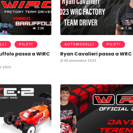
2.3K
1.2K
LLI
PILOTI
AUTOMODELLI
PILOTI
uffolo passa a WIRC
Ryan Cavalieri passa a WRC
30 Dicembre 2022
e 2023