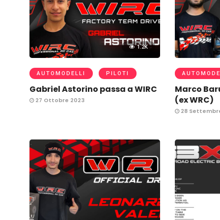
1.2K
AUTOMODELLI
PILOTI
AUTOMODE
Gabriel Astorino passa a WIRC
Marco Bar
(ex WRC)
27 Ottobre 2023
28 Settembr