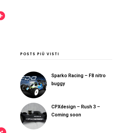
C
o
n
d
i
POSTS PIÙ VISTI
v
i
Sparko Racing – F8 nitro
d
buggy
i
CPXdesign – Rush 3 –
Coming soon