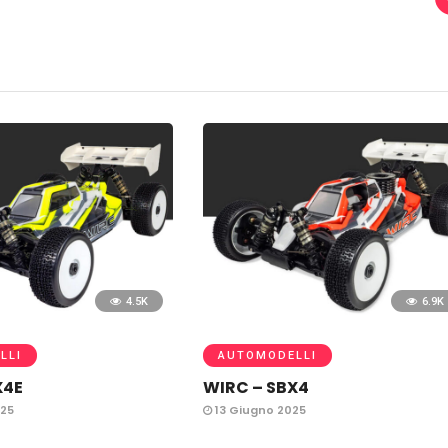
4.5K
6.9K
LLI
AUTOMODELLI
X4E
WIRC – SBX4
25
13 Giugno 2025