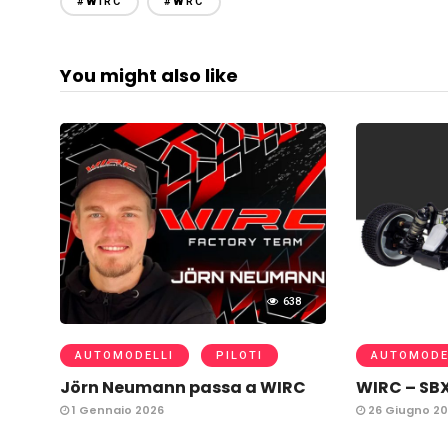
#WIRC
#WRC
You might also like
638
AUTOMODELLI
PILOTI
AUTOMODE
Jörn Neumann passa a WIRC
WIRC – SB
1 Gennaio 2026
26 Giugno 20