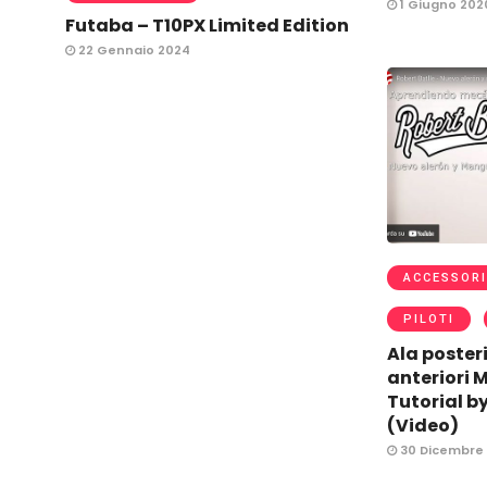
1 Giugno 202
Futaba – T10PX Limited Edition
22 Gennaio 2024
ACCESSORI
PILOTI
Ala posteri
anteriori 
Tutorial by
(Video)
30 Dicembre 