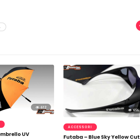
L
612
656
ACCESSORI
Ombrello UV
Futaba – Blue Sky Yellow Cut