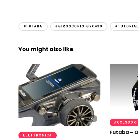
#FUTABA
#GIROSCOPIO GYC430
#TUTORIA
You might also like
1.4K
ACCESSORI
Futaba – 
ELETTRONICA