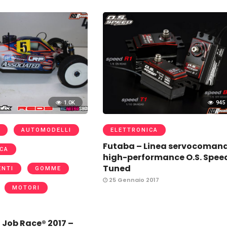
1.0K
945
AUTOMODELLI
ELETTRONICA
Futaba – Linea servocomand
CA
high-performance O.S. Spee
Tuned
ENTI
GOMME
25 Gennaio 2017
MOTORI
n Job Race® 2017 –