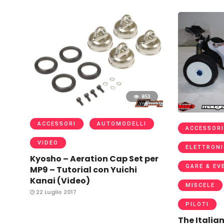
853
ACCESSORI
AUTOMODELLI
ACCESSORI
VIDEO
ELETTRONI
Kyosho – Aeration Cap Set per
GARE & EV
MP9 – Tutorial con Yuichi
Kanai (Video)
MISCELE
22 Luglio 2017
PILOTI
The Italia