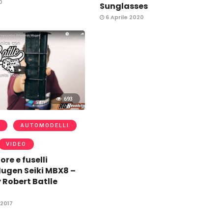
0
Sunglasses
6 Aprile 2020
693
AUTOMODELLI
VIDEO
ore e fuselli
Mugen Seiki MBX8 –
 Robert Batlle
2017