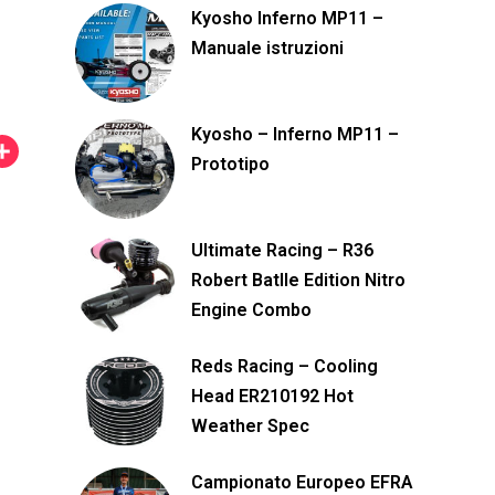
Kyosho Inferno MP11 –
Manuale istruzioni
Kyosho – Inferno MP11 –
C
Prototipo
o
n
Ultimate Racing – R36
d
Robert Batlle Edition Nitro
i
Engine Combo
v
i
Reds Racing – Cooling
d
Head ER210192 Hot
i
Weather Spec
Campionato Europeo EFRA