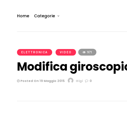
Home
Categorie
ELETTRONICA
VIDEO
971
Modifica giroscopi
Posted On 19 Maggio 2015
Gigi
0