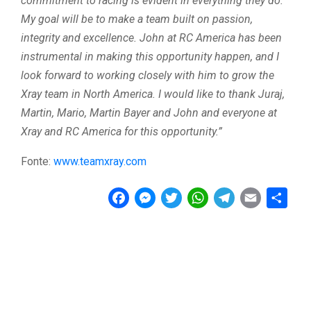
commitment to racing is evident in everything they do.
My goal will be to make a team built on passion,
integrity and excellence. John at RC America has been
instrumental in making this opportunity happen, and I
look forward to working closely with him to grow the
Xray team in North America. I would like to thank Juraj,
Martin, Mario, Martin Bayer and John and everyone at
Xray and RC America for this opportunity.”
Fonte:
www.teamxray.com
F
M
T
W
T
E
C
a
e
w
h
e
m
o
c
s
i
a
l
a
n
e
s
t
t
e
i
d
b
e
t
s
g
l
i
o
n
e
A
r
v