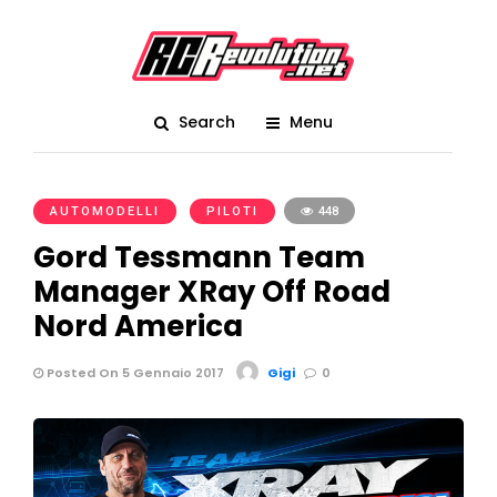
Search
Menu
AUTOMODELLI
PILOTI
448
Gord Tessmann Team
Manager XRay Off Road
Nord America
Posted On 5 Gennaio 2017
Gigi
0