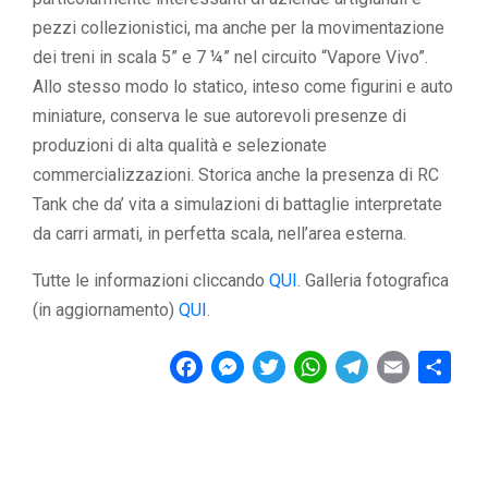
pezzi collezionistici, ma anche per la movimentazione
dei treni in scala 5” e 7 ¼” nel circuito “Vapore Vivo”.
Allo stesso modo lo statico, inteso come figurini e auto
miniature, conserva le sue autorevoli presenze di
produzioni di alta qualità e selezionate
commercializzazioni. Storica anche la presenza di RC
Tank che da’ vita a simulazioni di battaglie interpretate
da carri armati, in perfetta scala, nell’area esterna.
Tutte le informazioni cliccando
QUI
. Galleria fotografica
(in aggiornamento)
QUI
.
F
M
T
W
T
E
C
a
e
w
h
e
m
o
c
s
i
a
l
a
n
e
s
t
t
e
i
d