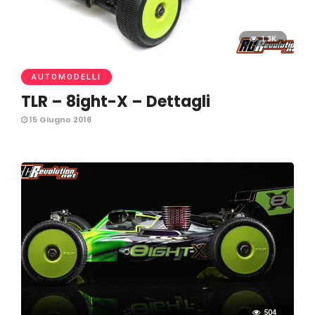
1.3K
AUTOMODELLI
TLR – 8ight-X – Dettagli
15 Giugno 2018
504