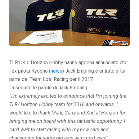
TLR UK e Horizon Hobby hanno appena annunciato che
l’ex pilota Kyosho (
news
) Jack Embling è entrato a far
parte del Team Losi Racing per il 2017.
Di seguito le parole di Jack Embling:
“I’m extremely excited to announce that I’m joining the
TLR/ Horizon Hobby team for 2016 and onwards. I
would like to thank Mark, Garry and Karl at Horizon for
bringing me on board with this fantastic opportunity. I
can’t wait to start racing with my new cars and
challenging for some big race wins next year!”