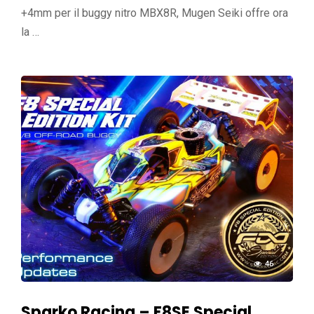
+4mm per il buggy nitro MBX8R, Mugen Seiki offre ora
la …
46
Sparko Racing – F8SE Special