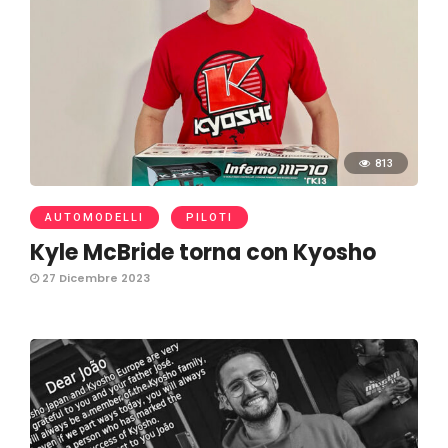
813
AUTOMODELLI
PILOTI
Kyle McBride torna con Kyosho
27 Dicembre 2023