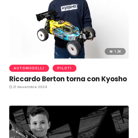
1.2K
AUTOMODELLI
PILOTI
Riccardo Berton torna con Kyosho
21 Novembre 2024