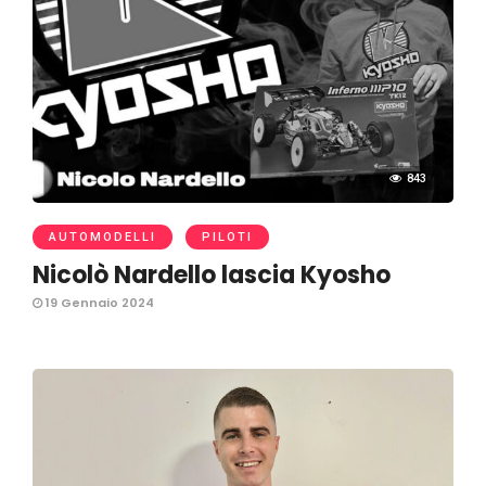
843
AUTOMODELLI
PILOTI
Nicolò Nardello lascia Kyosho
19 Gennaio 2024