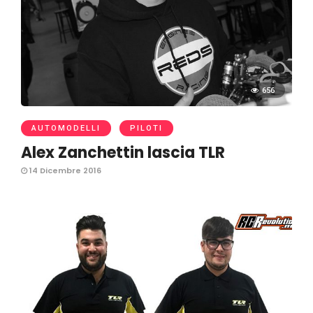
656
AUTOMODELLI
PILOTI
Alex Zanchettin lascia TLR
14 Dicembre 2016