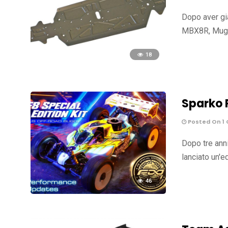
Dopo aver già
MBX8R, Mugen
18
Sparko 
Posted On 1 
Dopo tre anni
lanciato un'e
46