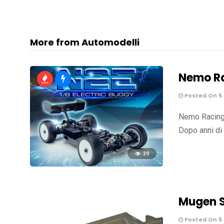
More from Automodelli
Nemo R
Posted On 5
Nemo Racing 
Dopo anni di
39
Mugen S
Posted On 5 