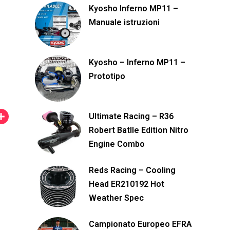
Kyosho Inferno MP11 –
Manuale istruzioni
Kyosho – Inferno MP11 –
Prototipo
Ultimate Racing – R36
C
Robert Batlle Edition Nitro
o
Engine Combo
n
d
Reds Racing – Cooling
i
Head ER210192 Hot
v
Weather Spec
i
Campionato Europeo EFRA
d