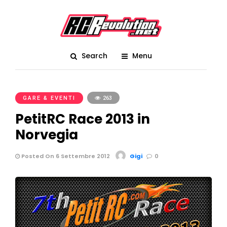
Search
Menu
GARE & EVENTI
263
PetitRC Race 2013 in
Norvegia
Posted On 6 Settembre 2012
Gigi
0