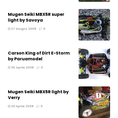
Mugen Seiki MBX5R super
light by Savoya
27 Giugno 2008
0
Carson King of Dirt E-Storm
by Paruamodel
30 Aprile 2008
0
Mugen Seiki MBX5R light by
Verry
29 Aprile 2008
0