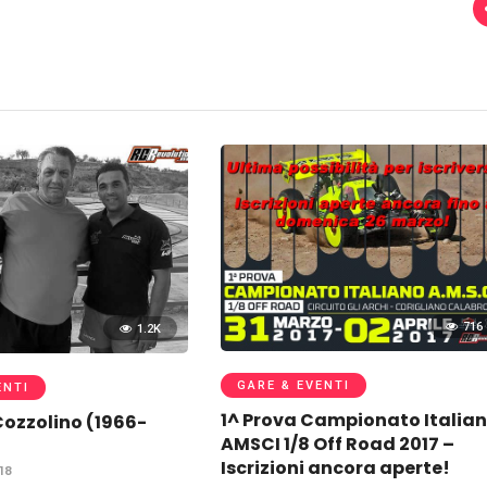
716
1.2K
GARE & EVENTI
ENTI
1^ Prova Campionato Italia
ozzolino (1966-
AMSCI 1/8 Off Road 2017 –
Iscrizioni ancora aperte!
18