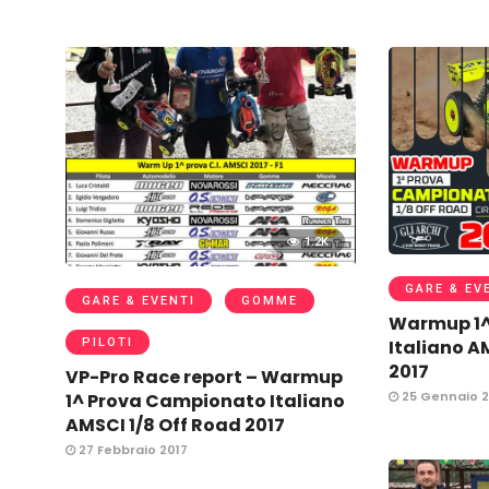
1.2K
GARE & EV
GARE & EVENTI
GOMME
Warmup 1^
Italiano A
PILOTI
2017
VP-Pro Race report – Warmup
25 Gennaio 2
1^ Prova Campionato Italiano
AMSCI 1/8 Off Road 2017
27 Febbraio 2017