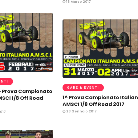
18 Marzo 2017
656
722
ENTI
GARE & EVENTI
 Prova Campionato
1^ Prova Campionato Italia
MSCI 1/8 Off Road
AMSCI 1/8 Off Road 2017
23 Gennaio 2017
017