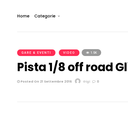
Home
Categorie
GARE & EVENTI
VIDEO
1.5K
Pista 1/8 off road G
Posted On 21 Settembre 2016
Gigi
0