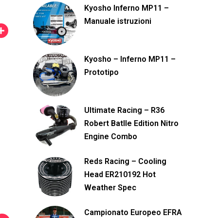
Kyosho Inferno MP11 –
Manuale istruzioni
C
o
Kyosho – Inferno MP11 –
n
Prototipo
d
i
v
Ultimate Racing – R36
i
Robert Batlle Edition Nitro
d
Engine Combo
i
Reds Racing – Cooling
Head ER210192 Hot
Weather Spec
Campionato Europeo EFRA