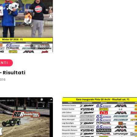
630
ENTI
 Risultati
016