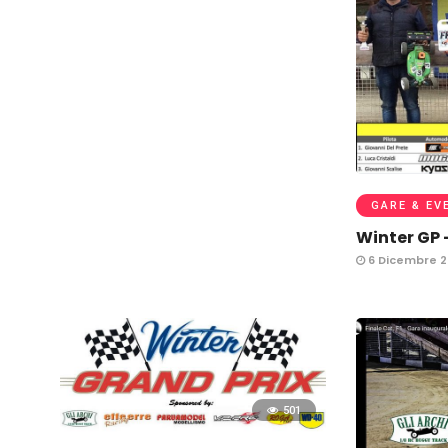
GARE & EV
Winter GP –
6 Dicembre 2
501