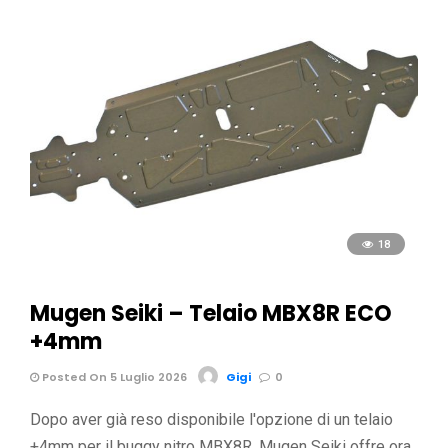
18
Mugen Seiki – Telaio MBX8R ECO
+4mm
Posted On 5 Luglio 2026
Gigi
0
Dopo aver già reso disponibile l'opzione di un telaio
+4mm per il buggy nitro MBX8R, Mugen Seiki offre ora