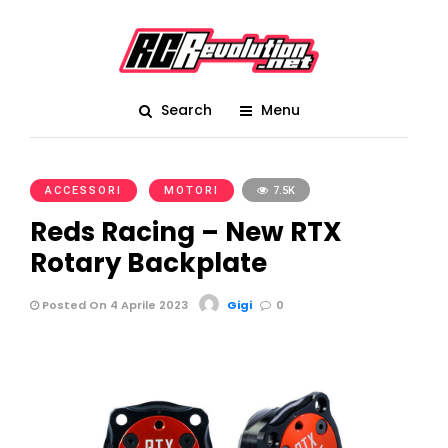
Search
Menu
ACCESSORI
MOTORI
7.5K
Reds Racing – New RTX
Rotary Backplate
Posted On 4 Aprile 2023
Gigi
0