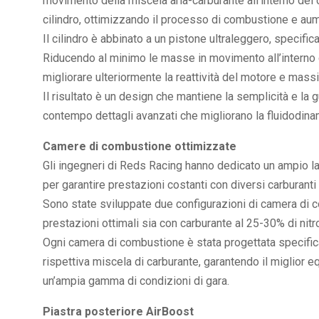
movimento della miscela aria-carburante all’interno del c
cilindro, ottimizzando il processo di combustione e au
Il cilindro è abbinato a un pistone ultraleggero, specif
Riducendo al minimo le masse in movimento all’interno d
migliorare ulteriormente la reattività del motore e mass
Il risultato è un design che mantiene la semplicità e la g
contempo dettagli avanzati che migliorano la fluidodina
Camere di combustione ottimizzate
Gli ingegneri di Reds Racing hanno dedicato un ampio l
per garantire prestazioni costanti con diversi carburant
Sono state sviluppate due configurazioni di camera di 
prestazioni ottimali sia con carburante al 25-30% di nitr
Ogni camera di combustione è stata progettata specifica
rispettiva miscela di carburante, garantendo il miglior equ
un’ampia gamma di condizioni di gara.
Piastra posteriore AirBoost