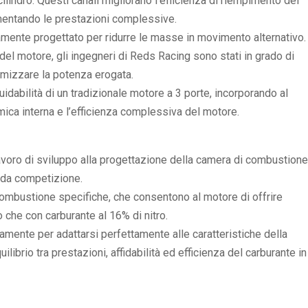
ilindro. Questi canali migliorano l’efficienza di riempimento del
mentando le prestazioni complessive.
icamente progettato per ridurre le masse in movimento alternativo.
el motore, gli ingegneri di Reds Racing sono stati in grado di
imizzare la potenza erogata.
uidabilità di un tradizionale motore a 3 porte, incorporando al
mica interna e l’efficienza complessiva del motore.
avoro di sviluppo alla progettazione della camera di combustione
i da competizione.
combustione specifiche, che consentono al motore di offrire
o che con carburante al 16% di nitro.
mente per adattarsi perfettamente alle caratteristiche della
ilibrio tra prestazioni, affidabilità ed efficienza del carburante in