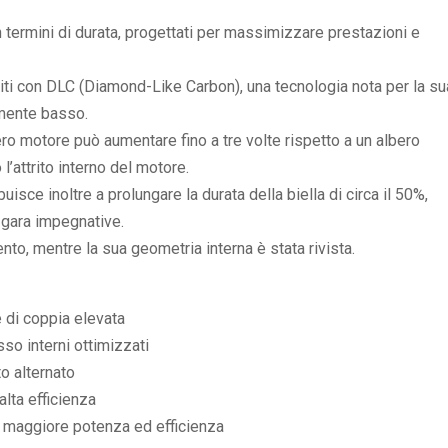
n termini di durata, progettati per massimizzare prestazioni e
titi con DLC (Diamond-Like Carbon), una tecnologia nota per la su
amente basso.
ero motore può aumentare fino a tre volte rispetto a un albero
’attrito interno del motore.
ribuisce inoltre a prolungare la durata della biella di circa il 50%,
i gara impegnative.
to, mentre la sua geometria interna è stata rivista.
 di coppia elevata
sso interni ottimizzati
o alternato
lta efficienza
r maggiore potenza ed efficienza