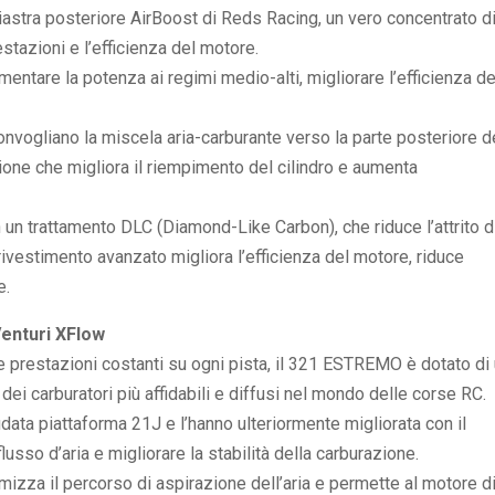
iastra posteriore AirBoost di Reds Racing, un vero concentrato d
stazioni e l’efficienza del motore.
entare la potenza ai regimi medio-alti, migliorare l’efficienza de
onvogliano la miscela aria-carburante verso la parte posteriore d
ione che migliora il riempimento del cilindro e aumenta
on un trattamento DLC (Diamond-Like Carbon), che riduce l’attrito d
 rivestimento avanzato migliora l’efficienza del motore, riduce
e.
Venturi XFlow
prestazioni costanti su ogni pista, il 321 ESTREMO è dotato di
dei carburatori più affidabili e diffusi nel mondo delle corse RC.
data piattaforma 21J e l’hanno ulteriormente migliorata con il
sso d’aria e migliorare la stabilità della carburazione.
mizza il percorso di aspirazione dell’aria e permette al motore d