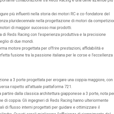
rtante collaborazione tra Reds Racing e una delle aziende più
gure più influenti nella storia dei motori RC e co-fondatore del
enza pluridecennale nella progettazione di motori da competizi
 motori di maggior successo mai prodotti.
ana di Reds Racing con l’esperienza produttiva e la precisione
eglio di due mondi.
rma motore progettata per offrire prestazioni, affidabilità e
fetta fusione tra la passione italiana per le corse e l’eccellenza
azione a 3 porte progettata per erogare una coppia maggiore, con
rsa rispetto all’attuale piattaforma 721.
a partire dalla classica architettura giapponese a 3 porte, nota per
iche di coppia. Gli ingegneri di Reds Racing hanno ulteriormente
i di flusso interni progettati per guidare e ottimizzare il