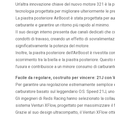
Un’altra innovazione chiave del nuovo motore 321 è la p
tecnologia progettata per migliorare ulteriormente le pre
La piastra posteriore AirBoost è stata progettata per aum
carburante e garantire un ritorno più rapido al minimo.
Il suo design interno presenta due canali dedicati che c
condotti di travaso, creando un effetto di sovralimentaz
significativamente la potenza del motore.
Inoltre, la piastra posteriore dell’AirBoost è rivestita c
scorrimento tra la biella e la piastra posteriore. Questo
l’usura e contribuisce a un minore consumo di carburant
Facile da regolare, costruito per vincere: 21J con 
Per garantire una regolazione estremamente semplice e 
carburatore basato sul leggendario O.S. Speed ​​21J, uno 
Gli ingegneri di Reds Racing hanno selezionato la collau
sistema Venturi XFlow, progettato per massimizzare il flu
Grazie al suo design ultracompatto, il Venturi XFlow otti