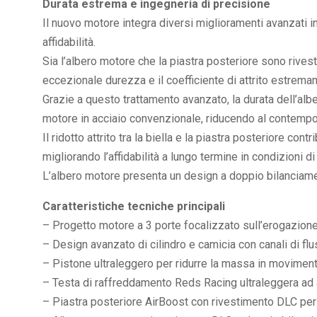
Durata estrema e ingegneria di precisione
Il nuovo motore integra diversi miglioramenti avanzati i
affidabilità.
Sia l’albero motore che la piastra posteriore sono rives
eccezionale durezza e il coefficiente di attrito estrem
Grazie a questo trattamento avanzato, la durata dell’alb
motore in acciaio convenzionale, riducendo al contempo l
Il ridotto attrito tra la biella e la piastra posteriore cont
migliorando l’affidabilità a lungo termine in condizioni d
L’albero motore presenta un design a doppio bilanciamen
Caratteristiche tecniche principali
– Progetto motore a 3 porte focalizzato sull’erogazione
– Design avanzato di cilindro e camicia con canali di flu
– Pistone ultraleggero per ridurre la massa in moviment
– Testa di raffreddamento Reds Racing ultraleggera ad a
– Piastra posteriore AirBoost con rivestimento DLC pe