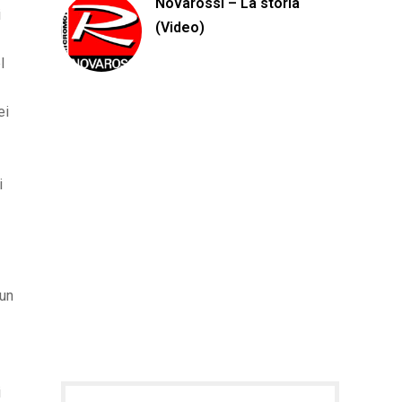
Novarossi – La storia
i
(Video)
l
ei
i
 un
i