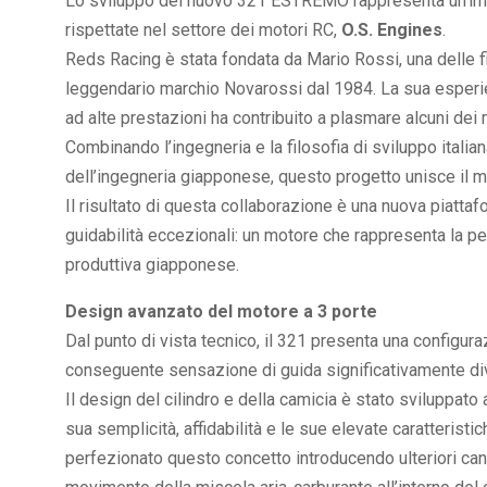
Lo sviluppo del nuovo 321 ESTREMO rappresenta un’impo
rispettate nel settore dei motori RC,
O.S. Engines
.
Reds Racing è stata fondata da Mario Rossi, una delle fi
leggendario marchio Novarossi dal 1984. La sua esperi
ad alte prestazioni ha contribuito a plasmare alcuni dei
Combinando l’ingegneria e la filosofia di sviluppo itali
dell’ingegneria giapponese, questo progetto unisce il m
Il risultato di questa collaborazione è una nuova piattafo
guidabilità eccezionali: un motore che rappresenta la per
produttiva giapponese.
Design avanzato del motore a 3 porte
Dal punto di vista tecnico, il 321 presenta una configur
conseguente sensazione di guida significativamente dive
Il design del cilindro e della camicia è stato sviluppato 
sua semplicità, affidabilità e le sue elevate caratterist
perfezionato questo concetto introducendo ulteriori canal