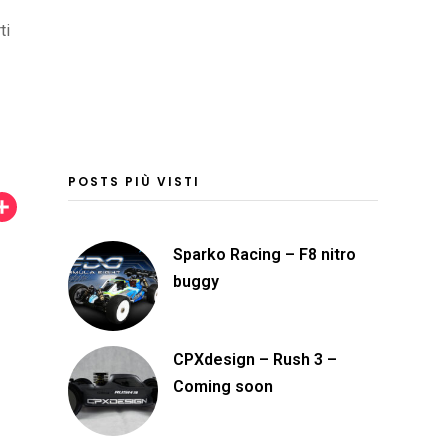
ti
POSTS PIÙ VISTI
C
o
Sparko Racing – F8 nitro
n
buggy
d
i
v
CPXdesign – Rush 3 –
Coming soon
i
d
i