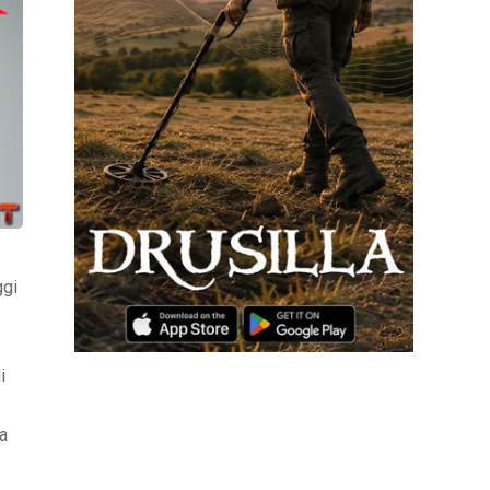
ggi
i
a