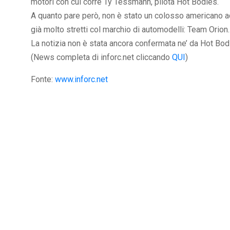
motori con cui corre Ty Tessmann, pilota Hot Bodies.
A quanto pare però, non è stato un colosso americano ad
già molto stretti col marchio di automodelli: Team Orion.
La notizia non è stata ancora confermata ne’ da Hot Bodie
(News completa di inforc.net cliccando
QUI
)
Fonte:
www.inforc.net