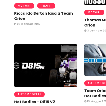
MOTORI
PILOTI
Riccardo Berton lascia Team
MOTORI
Orion
Thomas Mu
28 Gennaio 2017
Orion
3 Gennaio 20
664
AUTOMODE
Team Orio
AUTOMODELLI
Hot Bodies
Hot Bodies – D815 V2
13 Maggio 20