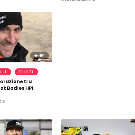
481
LLI
PILOTI
borazione tra
ot Bodies HPI
016