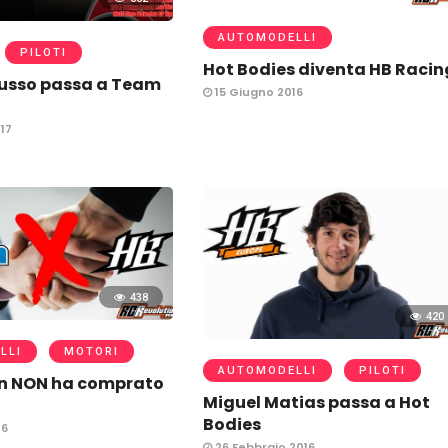
AUTOMODELLI
PILOTI
Hot Bodies diventa HB Racin
sso passa a Team
15 Giugno 2016
17
438
420
LLI
MOTORI
AUTOMODELLI
PILOTI
n NON ha comprato
Miguel Matias passa a Hot
Bodies
16
26 Febbraio 2016