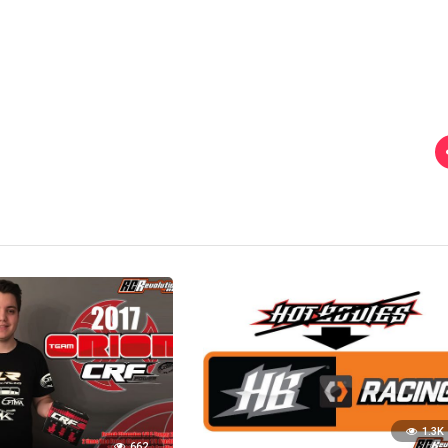
1.3K
662