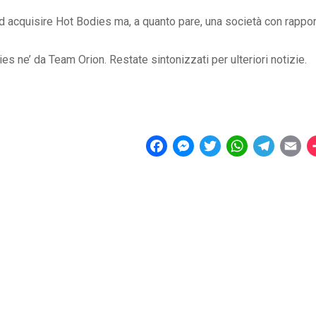
 acquisire Hot Bodies ma, a quanto pare, una società con rappor
s ne’ da Team Orion. Restate sintonizzati per ulteriori notizie.
F
M
T
W
T
E
a
e
w
h
e
m
c
s
i
a
l
a
e
s
t
t
e
i
b
e
t
s
g
l
o
n
e
A
r
o
g
r
p
a
k
e
p
m
r