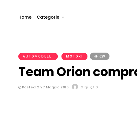
Home
Categorie
AUTOMODELLI
MOTORI
629
Team Orion compra
Posted On 7 Maggio 2016
Gigi
0