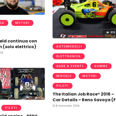
501
CA
MOTORI
919
eld continua con
 (solo elettrico)
AUTOMODELLI
16
ELETTRONICA
GARE & EVENTI
GOMME
MISCELE
MOTORI
PILOTI
The Italian Job Race® 2016 –
517
Car Details – Reno Savoya (
8 Gennaio 2016
PILOTI