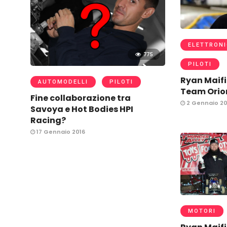
ELETTRONI
775
PILOTI
Ryan Maifi
AUTOMODELLI
PILOTI
Team Orion
Fine collaborazione tra
2 Gennaio 20
Savoya e Hot Bodies HPI
Racing?
17 Gennaio 2016
MOTORI