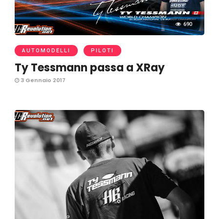
690
AUTOMODELLI
PILOTI
Ty Tessmann passa a XRay
3 Gennaio 2017