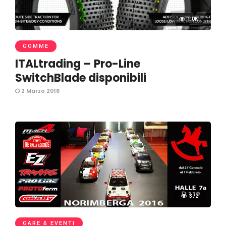
1.0K
GOMME
ITALtrading – Pro-Line
SwitchBlade disponibili
2 Marzo 2016
372
GARE & EVENTI