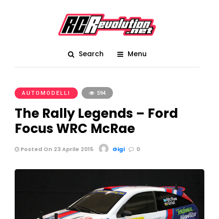
Search
Menu
AUTOMODELLI
594
The Rally Legends – Ford
Focus WRC McRae
Posted On 23 Aprile 2015
Gigi
0