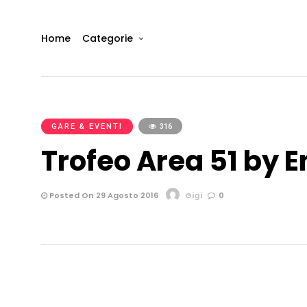
Home
Categorie
GARE & EVENTI
316
Trofeo Area 51 by E
Posted On 29 Agosto 2016
Gigi
0