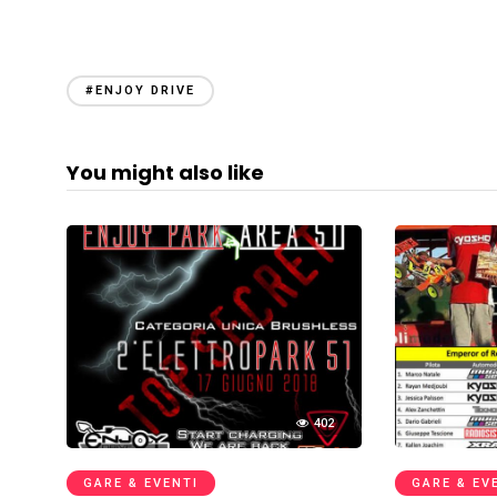
#ENJOY DRIVE
You might also like
402
GARE & EVENTI
GARE & EV