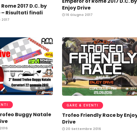
Emperor of Rome 2017 D.C. b
 Rome 2017 D.C. by
Enjoy Drive
 – Risultati finali
16 Giugno 2017
 2017
409
337
ENTI
GARE & EVENTI
rofeo Buggy Natale
Trofeo Friendly Race by Enjo
ive
Drive
2016
20 Settembre 2016