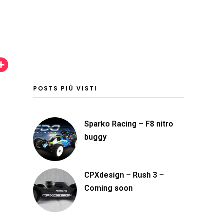
C
o
POSTS PIÙ VISTI
n
d
i
Sparko Racing – F8 nitro
buggy
v
i
d
CPXdesign – Rush 3 –
i
Coming soon