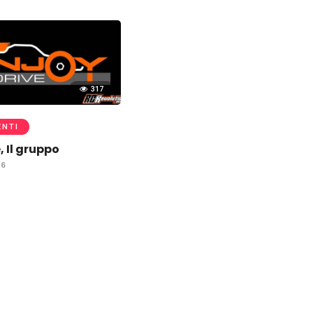
317
ENTI
, Il gruppo
16