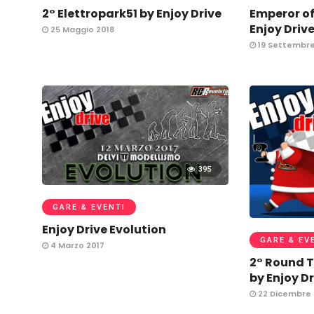
2° Elettropark51 by Enjoy Drive
Emperor of
Enjoy Drive
25 Maggio 2018
19 Settembre
395
GARE & EVENTI
Enjoy Drive Evolution
GARE & EV
4 Marzo 2017
2° Round T
by Enjoy Dr
22 Dicembre 