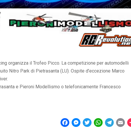
ing organizza il Trofeo Picco. La competizione per automodelli
uito Nitro Park di Pietrasanta (LU). Ospite d’eccezione Marco
iver.
etrasanta e Pieroni Modellismo o telefonicamente Francesco
F
M
T
W
T
E