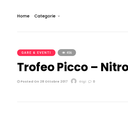
Home
Categorie
GARE & EVENTI
456
Trofeo Picco – Nitr
Posted On 28 Ottobre 2017
Gigi
0