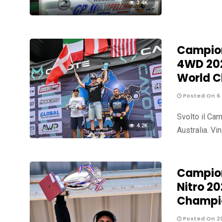
3.4K
Campion
4WD 202
World 
Posted On 6
Svolto il C
4.2K
Australia. Vi
Campion
Nitro 2
Champi
Posted On 2