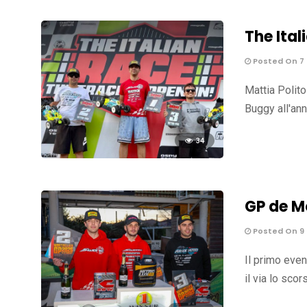
The Ital
Posted On 7
Mattia Polito
Buggy all'ann
34
GP de Mo
Posted On 9 
Il primo even
il via lo sco