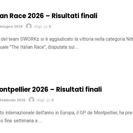
ian Race 2026 – Risultati finali
 Giugno 2026
Gigi
0
 del team SWORKz si è aggiudicato la vittoria nella categoria Nit
uale "The Italian Race", disputata sul …
ntpellier 2026 – Risultati finali
Febbraio 2026
Gigi
0
to internazionale dell'anno in Europa, il GP de Montpellier, ha pr
rso fine settimana a …