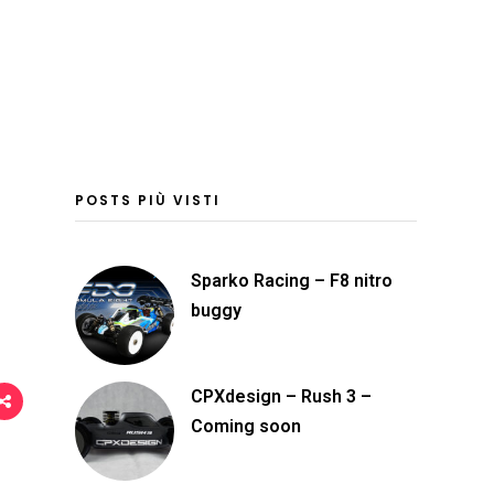
o
n
d
i
v
i
d
POSTS PIÙ VISTI
i
Sparko Racing – F8 nitro
buggy
CPXdesign – Rush 3 –
Coming soon