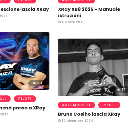
LLI
PILOTI
AUTOMODELLI
escione lascia XRay
XRay XB8 2025 – Manuale
istruzioni
2025
4 Marzo 2025
534
571
LLI
PILOTI
AUTOMODELLI
PILOTI
hend passa a XRay
Bruno Coelho lascia XRay
 2024
30 Dicembre 2024