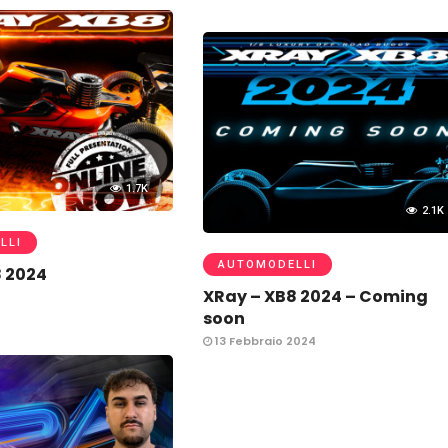
1.7K
2.1K
LLI
AUTOMODELLI
8 2024
XRay – XB8 2024 – Coming
soon
13 Febbraio 2024