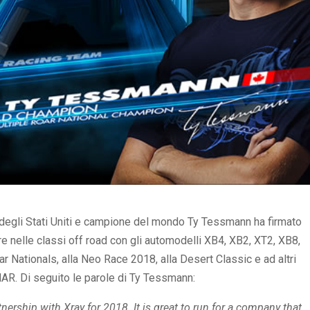
 degli Stati Uniti e campione del mondo Ty Tessmann ha firmato
 nelle classi off road con gli automodelli XB4, XB2, XT2, XB8,
ar Nationals, alla Neo Race 2018, alla Desert Classic e ad altri
AR. Di seguito le parole di Ty Tessmann:
nership with Xray for 2018. It is great to run for a company that