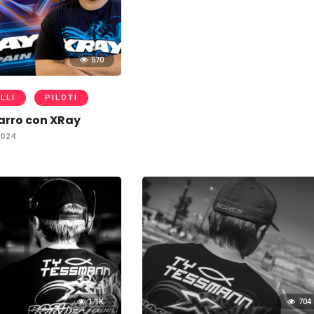
570
LLI
PILOTI
arro con XRay
2024
1.1K
704