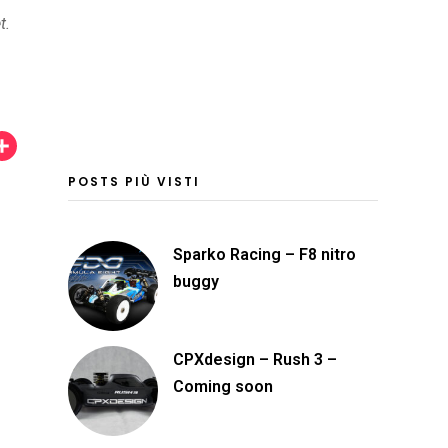
t.
C
o
POSTS PIÙ VISTI
n
d
Sparko Racing – F8 nitro
i
buggy
v
i
d
CPXdesign – Rush 3 –
i
Coming soon