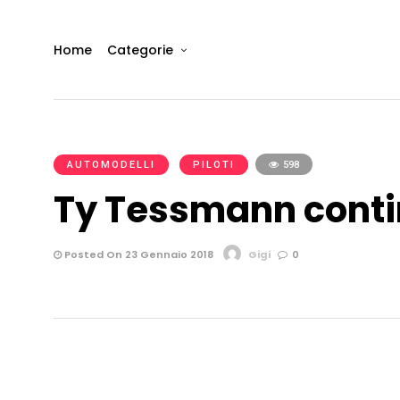
Home
Categorie
AUTOMODELLI
PILOTI
598
Ty Tessmann conti
Posted On 23 Gennaio 2018
Gigi
0