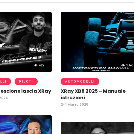
422
1.6K
LLI
PILOTI
AUTOMODELLI
escione lascia XRay
XRay XB8 2025 – Manuale
istruzioni
2025
4 Marzo 2025