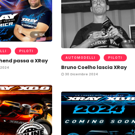
534
571
LLI
PILOTI
AUTOMODELLI
PILOTI
hend passa a XRay
Bruno Coelho lascia XRay
 2024
30 Dicembre 2024