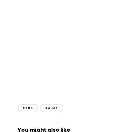
#XB8
#XRAY
You might also like