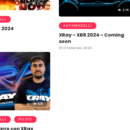
1.7K
2.1K
LLI
AUTOMODELLI
8 2024
XRay – XB8 2024 – Coming
soon
13 Febbraio 2024
570
LLI
PILOTI
arro con XRay