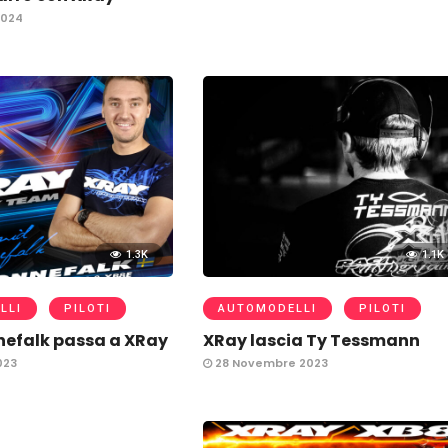
2024
1.3K
1.1K
LLI
PILOTI
AUTOMODELLI
PILOTI
nefalk passa a XRay
XRay lascia Ty Tessmann
023
28 Novembre 2023