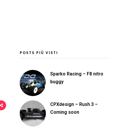
n
d
i
v
i
d
POSTS PIÙ VISTI
i
Sparko Racing – F8 nitro
buggy
CPXdesign – Rush 3 –
Coming soon