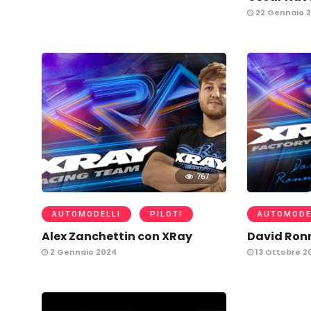
22 Gennaio 
767
AUTOMODELLI
PILOTI
AUTOMODE
Alex Zanchettin con XRay
David Ron
2 Gennaio 2024
13 Ottobre 2