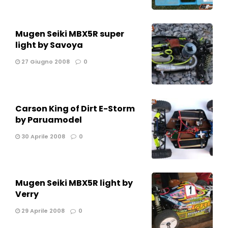
Mugen Seiki MBX5R super
light by Savoya
27 Giugno 2008
0
Carson King of Dirt E-Storm
by Paruamodel
30 Aprile 2008
0
Mugen Seiki MBX5R light by
Verry
29 Aprile 2008
0