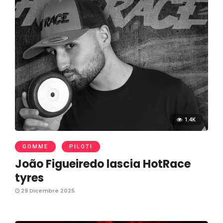
1.4K
GOMME
PILOTI
João Figueiredo lascia HotRace
tyres
29 Dicembre 2025