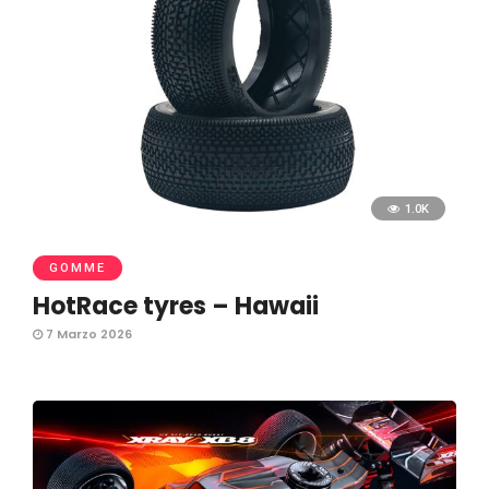
1.0K
GOMME
HotRace tyres – Hawaii
7 Marzo 2026