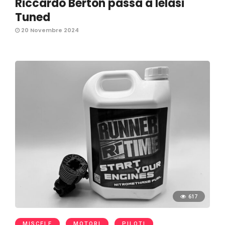
Riccardo Berton passa a Ielasi
Tuned
20 Novembre 2024
617
MISCELE
MOTORI
PILOTI