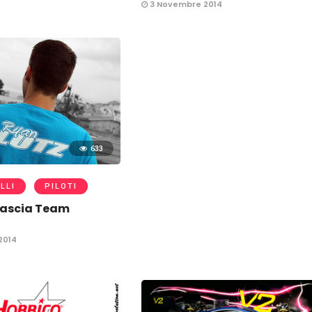
3 Novembre 2014
633
LLI
PILOTI
lascia Team
2014