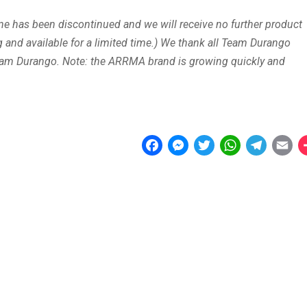
ne has been discontinued and we will receive no further product
and available for a limited time.) We thank all Team Durango
eam Durango. Note: the ARRMA brand is growing quickly and
F
M
T
W
T
E
a
e
w
h
e
m
c
s
i
a
l
a
e
s
t
t
e
i
b
e
t
s
g
l
o
n
e
A
r
o
g
r
p
a
k
e
p
m