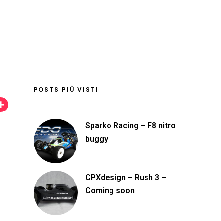
POSTS PIÙ VISTI
C
o
Sparko Racing – F8 nitro
n
buggy
d
i
CPXdesign – Rush 3 –
v
Coming soon
i
d