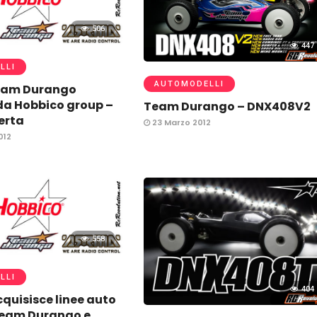
506
447
LLI
AUTOMODELLI
eam Durango
da Hobbico group –
Team Durango – DNX408V2
erta
23 Marzo 2012
012
558
LLI
404
quisisce linee auto
Team Durango e