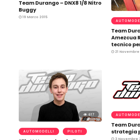
Team Durango – DNX8 1/8 Nitro
Buggy
19 Marzo 2015
AUTOMODE
Team Dura
Amezcua R
tecnico pe
21 Novembre 
617
AUTOMODE
Team Dura
strategia p
AUTOMODELLI
PILOTI
3 Novembre 