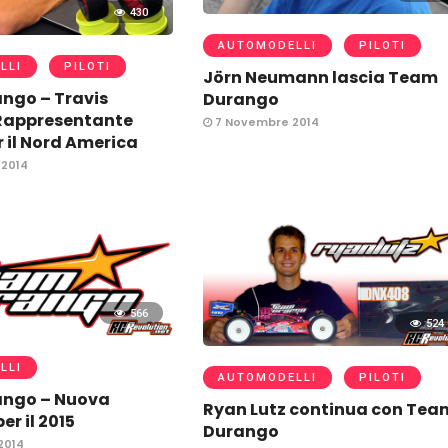
430
AUTOMODELLI
PILOTI
LLI
PILOTI
Jörn Neumann lascia Team
ngo – Travis
Durango
appresentante
7 Novembre 2014
r il Nord America
2014
566
524
LLI
AUTOMODELLI
PILOTI
ngo – Nuova
Ryan Lutz continua con Tea
er il 2015
Durango
2014