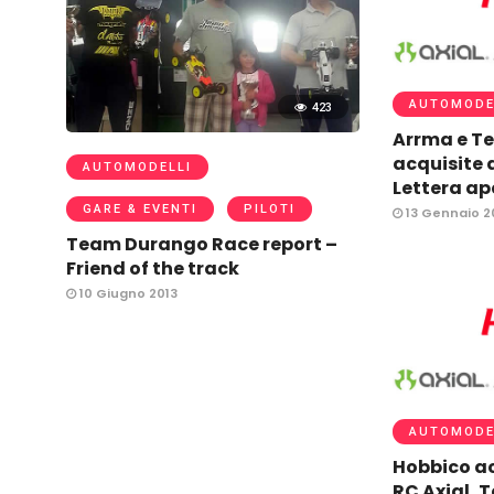
AUTOMODE
423
Arrma e T
acquisite 
AUTOMODELLI
Lettera ap
GARE & EVENTI
PILOTI
13 Gennaio 2
Team Durango Race report –
Friend of the track
10 Giugno 2013
AUTOMODE
Hobbico ac
RC Axial, 