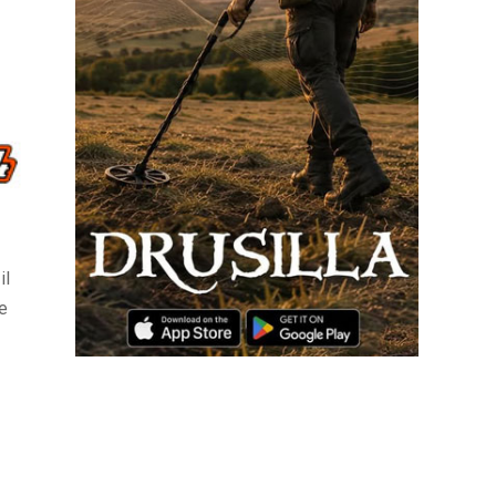
il
 e