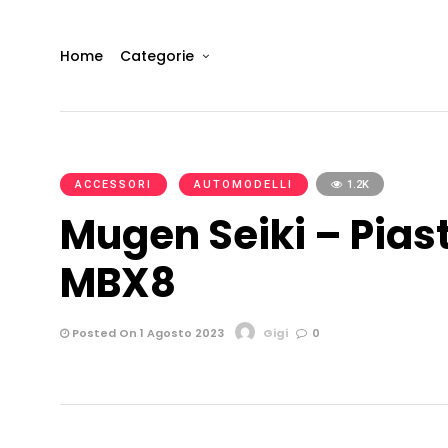
Home
Categorie
ACCESSORI
AUTOMODELLI
1.2K
Mugen Seiki – Pias
MBX8
Posted On 1 Agosto 2023
Gigi
0