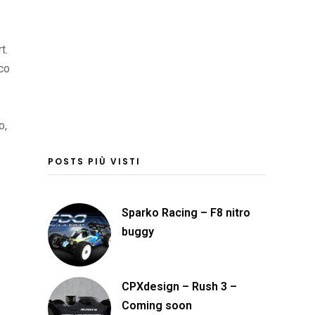
t.
ico
o,
POSTS PIÙ VISTI
Sparko Racing – F8 nitro
buggy
CPXdesign – Rush 3 –
Coming soon