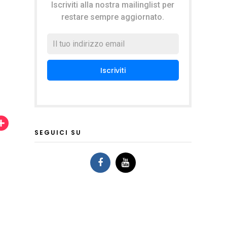
Iscriviti alla nostra mailinglist per
restare sempre aggiornato.
C
SEGUICI SU
o
n
d
i
v
i