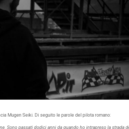
cia Mugen Seiki. Di seguito le parole del pilota romano:
ieme. Sono passati dodici anni da quando ho intrapreso la strada d