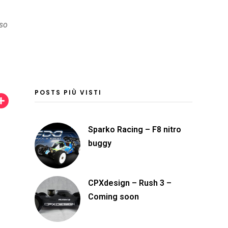
rso
POSTS PIÙ VISTI
C
o
Sparko Racing – F8 nitro
n
buggy
d
i
v
CPXdesign – Rush 3 –
i
Coming soon
d
i