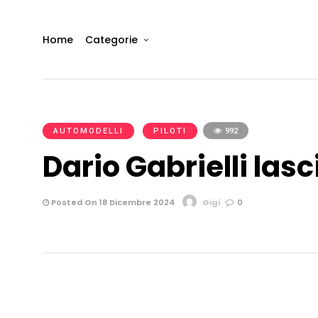
Home
Categorie
AUTOMODELLI
PILOTI
992
Dario Gabrielli las
Posted On 18 Dicembre 2024
Gigi
0