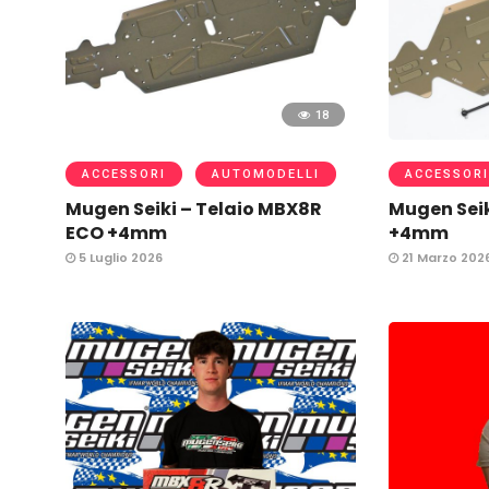
18
ACCESSORI
AUTOMODELLI
ACCESSORI
Mugen Seiki – Telaio MBX8R
Mugen Seik
ECO +4mm
+4mm
5 Luglio 2026
21 Marzo 202