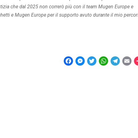
tizia che dal 2025 non correrò più con il team Mugen Europe e
chetti e Mugen Europe per il supporto avuto durante il mio perco
F
M
T
W
T
E
a
e
w
h
e
m
c
s
i
a
l
a
e
s
t
t
e
i
b
e
t
s
g
l
o
n
e
A
r
o
g
r
p
a
k
e
p
m
r