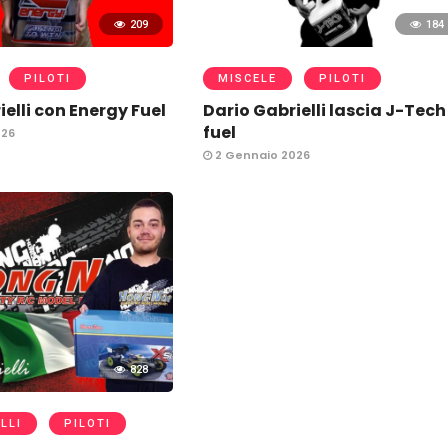
209
184
PILOTI
MISCELE
PILOTI
elli con Energy Fuel
Dario Gabrielli lascia J-Tech
fuel
026
2 Gennaio 2026
828
LLI
PILOTI