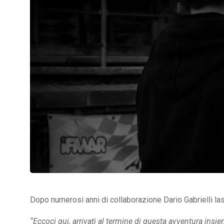
Dopo numerosi anni di collaborazione Dario Gabrielli las
“Eccoci qui, arrivati al termine di questa avventura ins