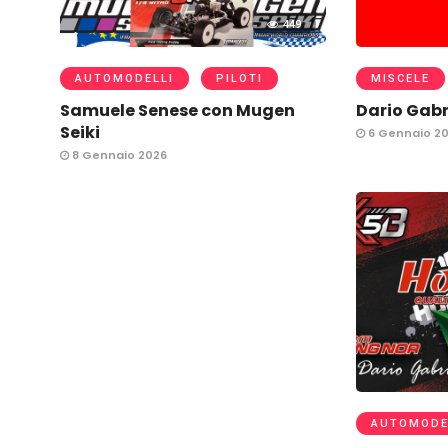
449
AUTOMODELLI
PILOTI
MISCELE
Samuele Senese con Mugen
Dario Gabri
Seiki
6 Gennaio 2
8 Gennaio 2026
AUTOMODE