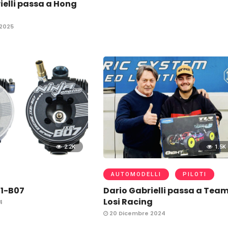
ielli passa a Hong
2025
2.2K
1.5K
AUTOMODELLI
PILOTI
21-B07
Dario Gabrielli passa a Tea
Losi Racing
4
20 Dicembre 2024