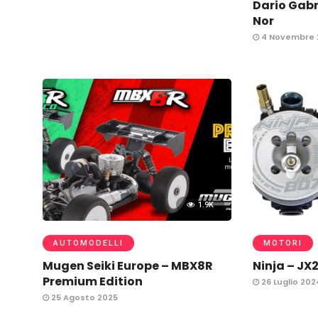
Dario Gabr
Nor
4 Novembre 
1.9K
AUTOMODELLI
MOTORI
Mugen Seiki Europe – MBX8R
Ninja – JX
Premium Edition
26 Luglio 202
25 Agosto 2025