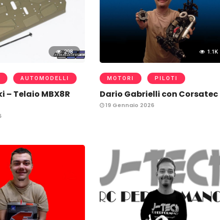
298
1.1K
AUTOMODELLI
MOTORI
PILOTI
i – Telaio MBX8R
Dario Gabrielli con Corsatec
19 Gennaio 2026
6