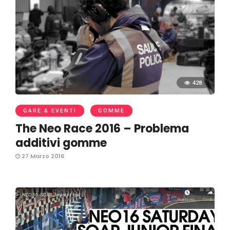
428
GARE & EVENTI
GOMME
The Neo Race 2016 – Problema
additivi gomme
27 Marzo 2016