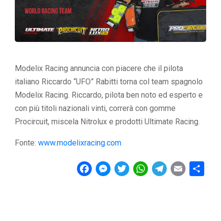
Modelix Racing annuncia con piacere che il pilota
italiano Riccardo “UFO” Rabitti torna col team spagnolo
Modelix Racing. Riccardo, pilota ben noto ed esperto e
con più titoli nazionali vinti, correrà con gomme
Procircuit, miscela Nitrolux e prodotti Ultimate Racing.
Fonte:
www.modelixracing.com
F
M
T
W
T
E
C
a
e
w
h
e
m
o
c
s
i
a
l
a
n
e
s
t
t
e
i
d