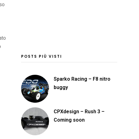
aso
ato
o
POSTS PIÙ VISTI
Sparko Racing – F8 nitro
buggy
CPXdesign – Rush 3 –
Coming soon