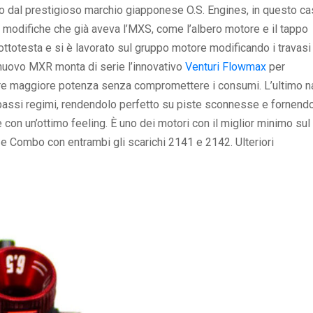
o dal prestigioso marchio giapponese O.S. Engines, in questo c
 modifiche che già aveva l’MXS, come l’albero motore e il tappo
ottotesta e si è lavorato sul gruppo motore modificando i travasi
l nuovo MXR monta di serie l’innovativo
Venturi Flowmax
per
enere maggiore potenza senza compromettere i consumi. L’ultimo n
 bassi regimi, rendendolo perfetto su piste sconnesse e fornend
con un’ottimo feeling. È uno dei motori con il miglior minimo sul
e Combo con entrambi gli scarichi 2141 e 2142. Ulteriori