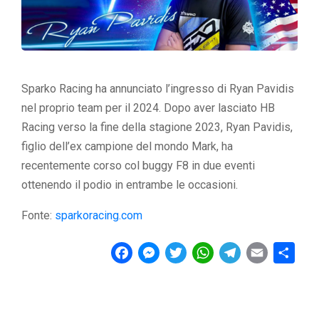
Sparko Racing ha annunciato l’ingresso di Ryan Pavidis
nel proprio team per il 2024. Dopo aver lasciato HB
Racing verso la fine della stagione 2023, Ryan Pavidis,
figlio dell’ex campione del mondo Mark, ha
recentemente corso col buggy F8 in due eventi
ottenendo il podio in entrambe le occasioni.
Fonte:
sparkoracing.com
F
M
T
W
T
E
C
a
e
w
h
e
m
o
c
s
i
a
l
a
n
e
s
t
t
e
i
d