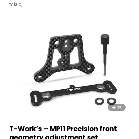
telaio, …
19
T-Work’s – MP11 Precision front
geometry adjustment set