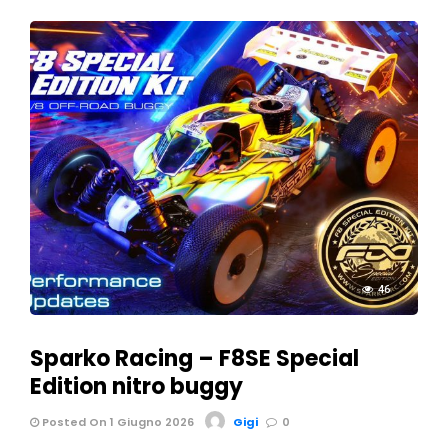
46
Sparko Racing – F8SE Special
Edition nitro buggy
Posted On 1 Giugno 2026
Gigi
0