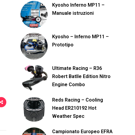
n
Kyosho Inferno MP11 –
d
Manuale istruzioni
i
v
Kyosho – Inferno MP11 –
i
Prototipo
d
i
Ultimate Racing – R36
Robert Batlle Edition Nitro
Engine Combo
Reds Racing – Cooling
Head ER210192 Hot
Weather Spec
Campionato Europeo EFRA