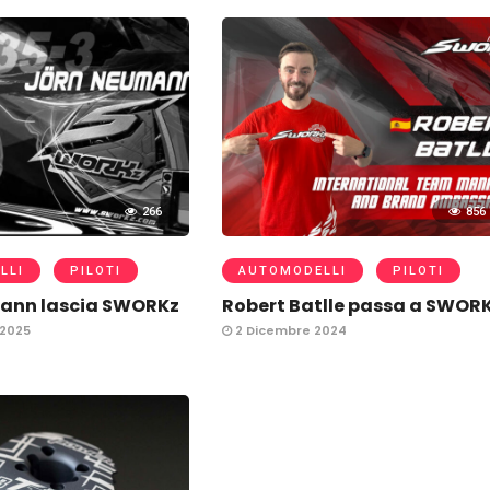
266
856
LLI
PILOTI
AUTOMODELLI
PILOTI
ann lascia SWORKz
Robert Batlle passa a SWOR
2025
2 Dicembre 2024