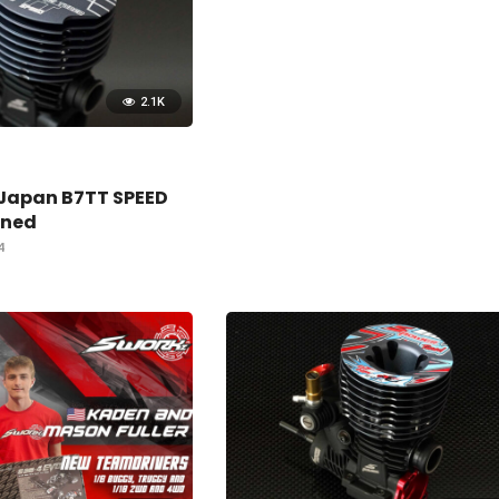
2.1K
 Japan B7TT SPEED
uned
4