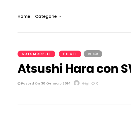
Home
Categorie
AUTOMODELLI
PILOTI
698
Atsushi Hara con 
Posted On 30 Gennaio 2014
Gigi
0