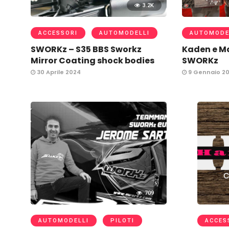
3.2K
ACCESSORI
AUTOMODELLI
AUTOMODE
SWORKz – S35 BBS Sworkz
Kaden e Ma
Mirror Coating shock bodies
SWORKz
30 Aprile 2024
9 Gennaio 2
709
AUTOMODELLI
PILOTI
ACCES