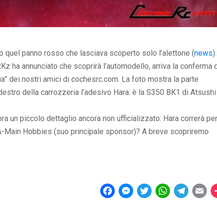
quel panno rosso che lasciava scoperto solo l’alettone (
news
).
RKz ha annunciato che scoprirà l’automodello, arriva la conferma 
ia” dei nostri amici di cochesrc.com. La foto mostra la parte
destro della carrozzeria l’adesivo Hara: è la S350 BK1 di Atsushi
 un piccolo dettaglio ancora non ufficializzato: Hara correrà pe
ain Hobbies (suo principale sponsor)? A breve scopriremo
F
M
T
W
T
E
a
e
w
h
e
m