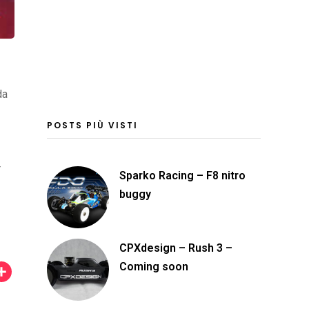
da
POSTS PIÙ VISTI
r
Sparko Racing – F8 nitro
buggy
CPXdesign – Rush 3 –
Coming soon
C
o