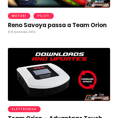
550
MOTORI
PILOTI
Reno Savoya passa a Team Orion
9 Gennaio 2013
719
ELETTRONICA