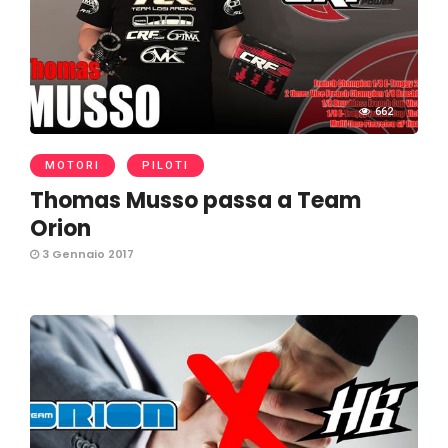
662
MOTORI
PILOTI
Thomas Musso passa a Team
Orion
3 Gennaio 2017