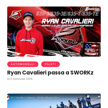
554
AUTOMODELLI
PILOTI
Ryan Cavalieri passa a SWORKz
2 Gennaio 2019