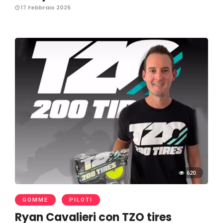
17 Febbraio 2025
620
GOMME
PILOTI
Ryan Cavalieri con TZO tires