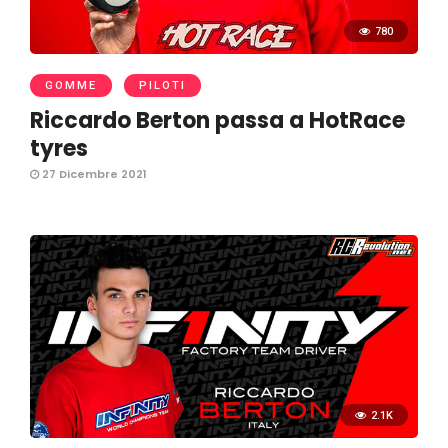
780
GOMME
PILOTI
Riccardo Berton passa a HotRace
tyres
27 Dicembre 2021
2.1K