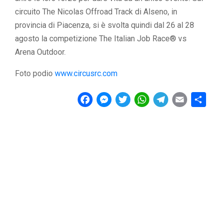
circuito The Nicolas Offroad Track di Alseno, in
provincia di Piacenza, si è svolta quindi dal 26 al 28
agosto la competizione The Italian Job Race® vs
Arena Outdoor.
Foto podio
www.circusrc.com
F
M
T
W
T
E
C
a
e
w
h
e
m
o
c
s
i
a
l
a
n
e
s
t
t
e
i
d
b
e
t
s
g
l
i
o
n
e
A
r
v
o
g
r
p
a
i
k
e
p
m
d
r
i