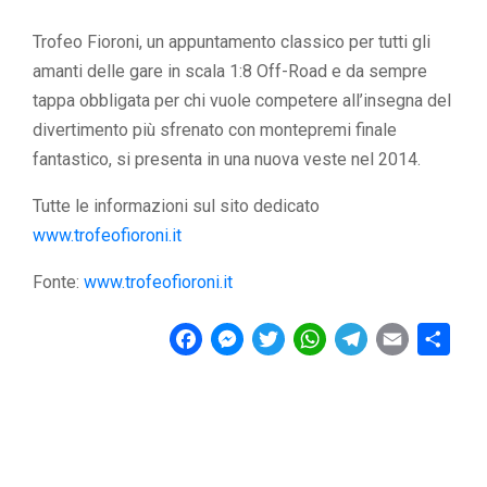
Trofeo Fioroni, un appuntamento classico per tutti gli
amanti delle gare in scala 1:8 Off-Road e da sempre
tappa obbligata per chi vuole competere all’insegna del
divertimento più sfrenato con montepremi finale
fantastico, si presenta in una nuova veste nel 2014.
Tutte le informazioni sul sito dedicato
www.trofeofioroni.it
Fonte:
www.trofeofioroni.it
F
M
T
W
T
E
C
a
e
w
h
e
m
o
c
s
i
a
l
a
n
e
s
t
t
e
i
d
b
e
t
s
g
l
i