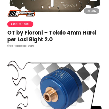
446
ACCESSORI
OT by Fioroni – Telaio 4mm Hard
per Losi 8ight 2.0
18 Febbraio 2010