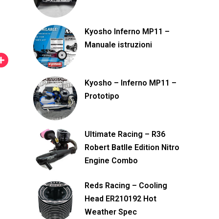
Kyosho Inferno MP11 –
Manuale istruzioni
C
o
Kyosho – Inferno MP11 –
n
Prototipo
d
i
v
Ultimate Racing – R36
Robert Batlle Edition Nitro
i
Engine Combo
d
i
Reds Racing – Cooling
Head ER210192 Hot
Weather Spec