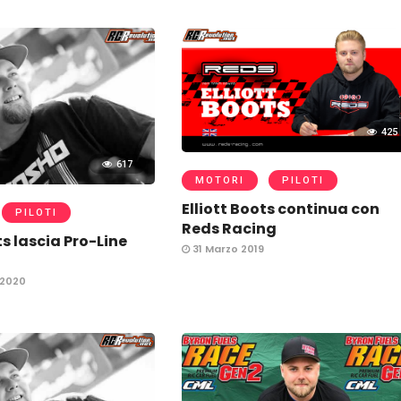
425
617
MOTORI
PILOTI
Elliott Boots continua con
PILOTI
Reds Racing
ts lascia Pro-Line
31 Marzo 2019
 2020