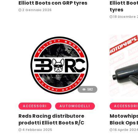
Elliott Boots con GRP tyres
Elliott Bo
tyres
2 Gennaio 2026
18 Dicembre 
582
ACCESSORI
AUTOMODELLI
ACCESSORI
Reds Racing distributore
Motowhips 
prodotti Elliott Boots R/C
Black Ops 
4 Febbraio 2025
16 Aprile 202