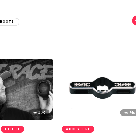
 BOOTS
3.2K
546
PILOTI
ACCESSORI