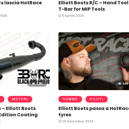
ots lascia HotRace
Elliott Boots R/C – Hand Tool
T-Bar for MIP Tools
2025
5 Aprile 2025
1.8K
648
MOTORI
GOMME
PILOTI
– Elliott Boots
Elliott Boots passa a HotRac
Edition Coating
tyres
4
20 Dicembre 2023