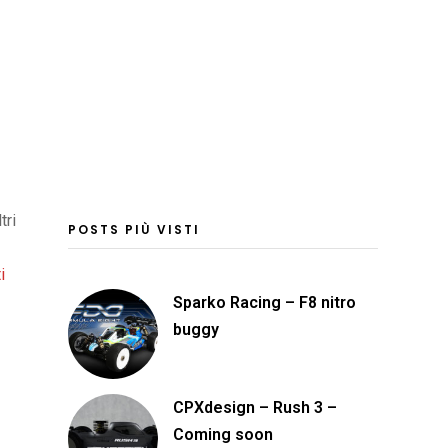
tri
POSTS PIÙ VISTI
i
Sparko Racing – F8 nitro
buggy
CPXdesign – Rush 3 –
Coming soon