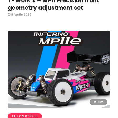
T-Work’s – MP11 Precision front
geometry adjustment set
9 Aprile 2026
1.2K
AUTOMODELLI