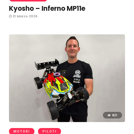
Kyosho – Inferno MP11e
21 Marzo 2026
821
MOTORI
PILOTI