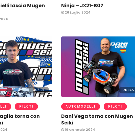
ielli lascia Mugen
Ninja – JX21-B07
26 Luglio 2024
2024
1.7K
865
LLI
PILOTI
AUTOMODELLI
PILOTI
aglia torna con
Dani Vega torna con Mugen
ki
Seiki
2024
19 Gennaio 2024