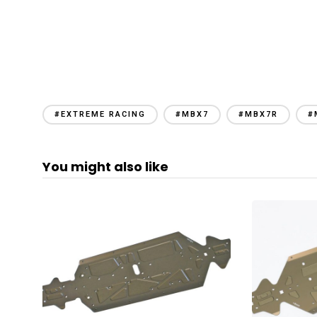
#EXTREME RACING
#MBX7
#MBX7R
#
You might also like