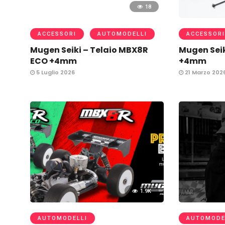
18
ACCESSORI
AUTOMODELLI
ACCESSORI
Mugen Seiki – Telaio MBX8R
Mugen Seik
ECO +4mm
+4mm
5 Luglio 2026
21 Marzo 202
1.9K
AUTOMODELLI
AUTOMODE