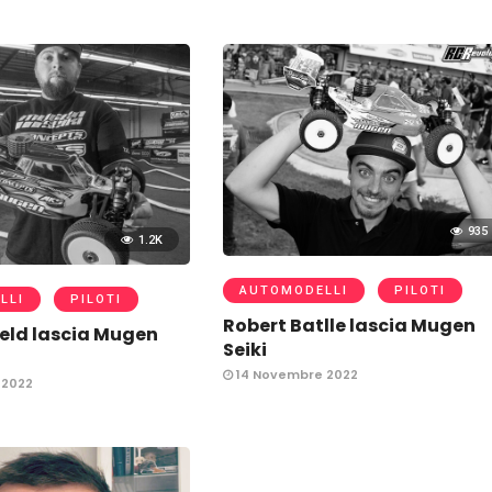
935
1.2K
AUTOMODELLI
PILOTI
LLI
PILOTI
Robert Batlle lascia Mugen
eld lascia Mugen
Seiki
14 Novembre 2022
 2022