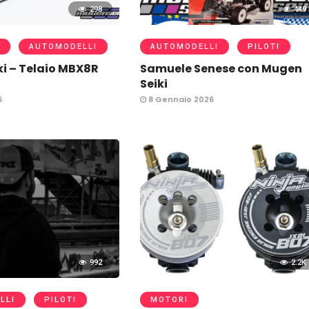
298
449
AUTOMODELLI
AUTOMODELLI
PILOTI
i – Telaio MBX8R
Samuele Senese con Mugen
Seiki
6
8 Gennaio 2026
992
2.2K
LLI
PILOTI
MOTORI