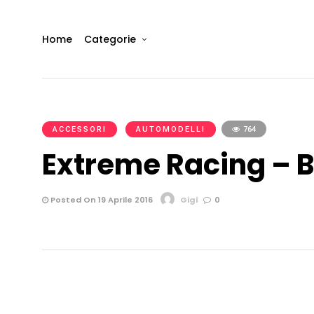
Home
Categorie
ACCESSORI
AUTOMODELLI
764
Extreme Racing – 
Posted On 19 Aprile 2016
Gigi
0