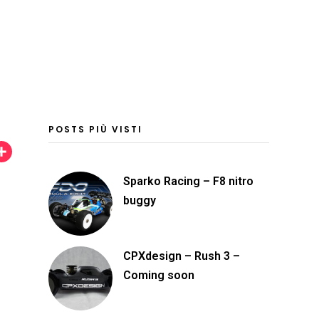
POSTS PIÙ VISTI
C
o
Sparko Racing – F8 nitro
n
buggy
d
i
CPXdesign – Rush 3 –
v
Coming soon
i
d