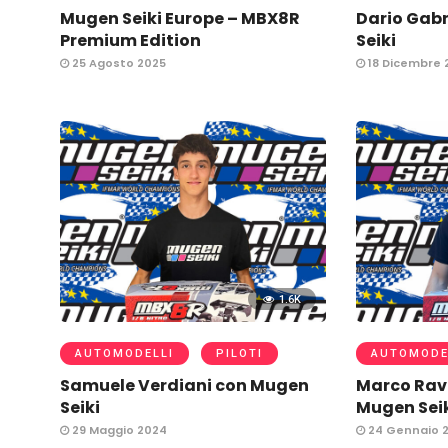
Mugen Seiki Europe – MBX8R
Dario Gabr
Premium Edition
Seiki
25 Agosto 2025
18 Dicembre 
1.6K
AUTOMODELLI
PILOTI
AUTOMODE
Samuele Verdiani con Mugen
Marco Rav
Seiki
Mugen Sei
29 Maggio 2024
24 Gennaio 