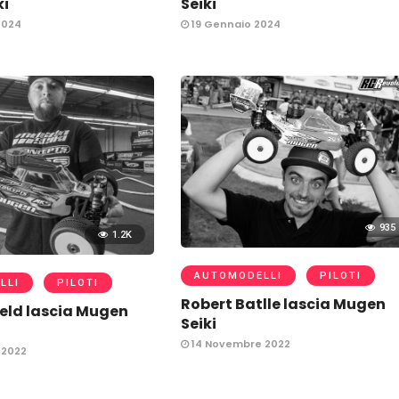
ki
Seiki
2024
19 Gennaio 2024
935
1.2K
AUTOMODELLI
PILOTI
LLI
PILOTI
Robert Batlle lascia Mugen
eld lascia Mugen
Seiki
14 Novembre 2022
 2022