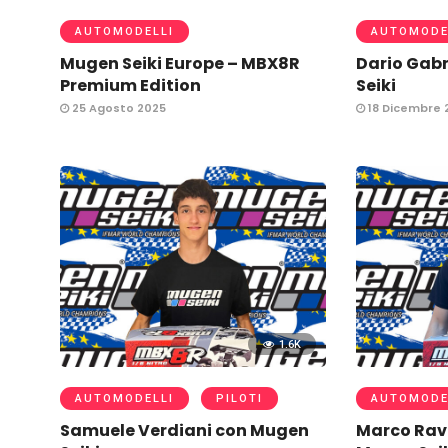
AUTOMODELLI
AUTOMODE
Mugen Seiki Europe – MBX8R
Dario Gabr
Premium Edition
Seiki
25 Agosto 2025
18 Dicembre 
1.6K
AUTOMODELLI
PILOTI
AUTOMODE
Samuele Verdiani con Mugen
Marco Rav