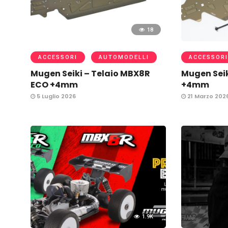
18
ACCESSORI
AUTOMODELLI
ACCESSORI
Mugen Seiki – Telaio MBX8R
Mugen Seik
ECO +4mm
+4mm
5 Luglio 2026
21 Marzo 202
1.9K