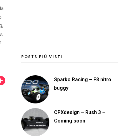
la
o
g,
e.
r
POSTS PIÙ VISTI
Sparko Racing – F8 nitro
C
buggy
o
n
d
CPXdesign – Rush 3 –
i
Coming soon
v
i