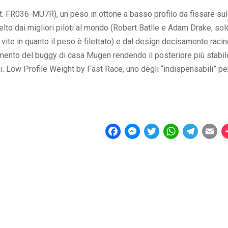
 FR036-MU7R), un peso in ottone a basso profilo da fissare sul
lto dai migliori piloti al mondo (Robert Batlle e Adam Drake, sol
a vite in quanto il peso è filettato) e dal design decisamente racin
mento del buggy di casa Mugen rendendo il posteriore più stabil
. Low Profile Weight by Fast Race, uno degli “indispensabili” pe
F
M
T
W
T
E
a
e
w
h
e
m
c
s
i
a
l
a
e
s
t
t
e
i
b
e
t
s
g
l
o
n
e
A
r
o
g
r
p
a