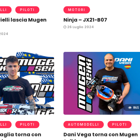
LLI
PILOTI
MOTORI
ielli lascia Mugen
Ninja – JX21-B07
26 Luglio 2024
2024
1.7K
865
LLI
PILOTI
AUTOMODELLI
PILOTI
aglia torna con
Dani Vega torna con Mugen