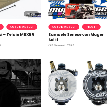
298
449
AUTOMODELLI
AUTOMODELLI
PILOTI
i – Telaio MBX8R
Samuele Senese con Mugen
Seiki
6
8 Gennaio 2026
992
2.2K