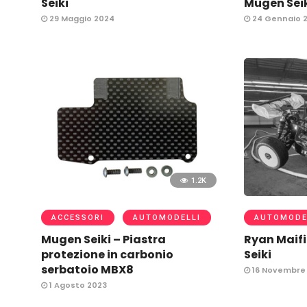
Seiki
Mugen Sei
29 Maggio 2024
24 Gennaio 
1.2K
ACCESSORI
AUTOMODELLI
AUTOMODE
Mugen Seiki – Piastra
Ryan Maifi
protezione in carbonio
Seiki
serbatoio MBX8
16 Novembre
1 Agosto 2023