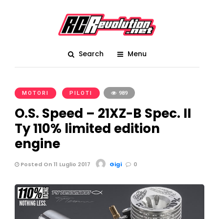
Search
Menu
MOTORI
PILOTI
989
O.S. Speed – 21XZ-B Spec. II
Ty 110% limited edition
engine
Posted On 11 Luglio 2017
Gigi
0