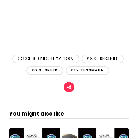
#21XZ-B SPEC. II TY 100%
#O.S. ENGINES
#O.S. SPEED
#TY TESSMANN
You might also like