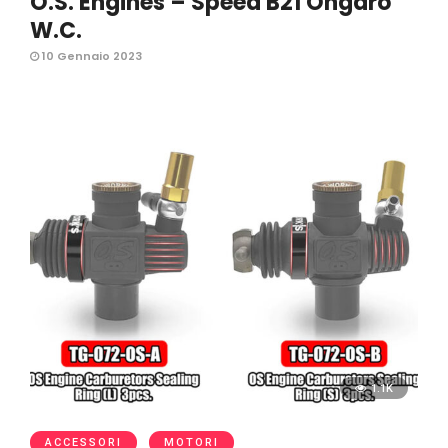
O.S. Engines – Speed B21 Ongaro
W.C.
10 Gennaio 2023
1.1K
ACCESSORI
MOTORI