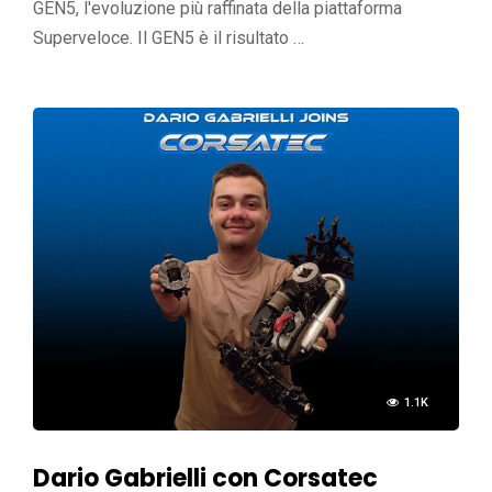
GEN5, l'evoluzione più raffinata della piattaforma
Superveloce. Il GEN5 è il risultato …
1.1K
Dario Gabrielli con Corsatec