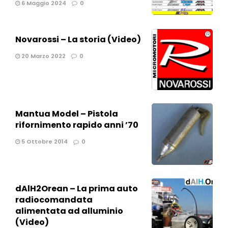
6 Maggio 2024
0
Novarossi – La storia (Video)
20 Marzo 2022
0
Mantua Model – Pistola
rifornimento rapido anni ’70
5 Ottobre 2014
0
dAlH2Orean – La prima auto
radiocomandata
alimentata ad alluminio
(Video)