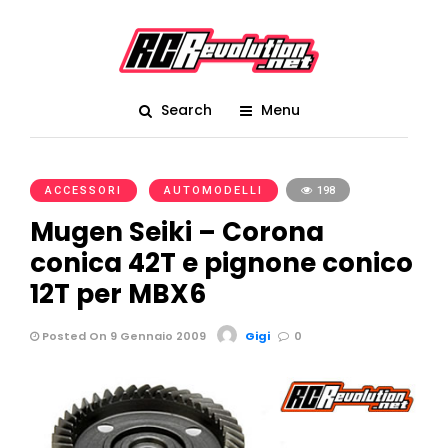
Search
Menu
ACCESSORI
AUTOMODELLI
198
Mugen Seiki – Corona
conica 42T e pignone conico
12T per MBX6
Posted On 9 Gennaio 2009
Gigi
0