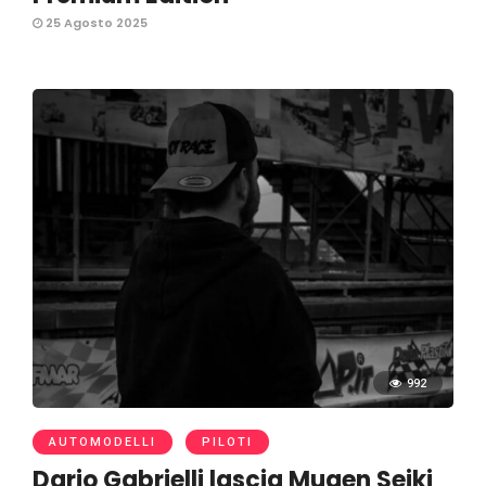
25 Agosto 2025
992
AUTOMODELLI
PILOTI
Dario Gabrielli lascia Mugen Seiki