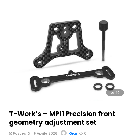
19
T-Work’s – MP11 Precision front
geometry adjustment set
Posted On 9 Aprile 2026
Gigi
0