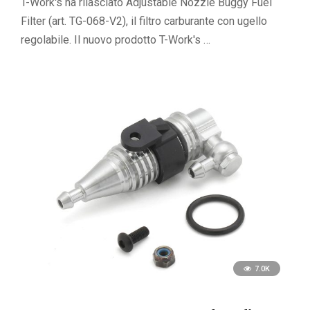
T-Work's ha rilasciato Adjustable Nozzle Buggy Fuel
Filter (art. TG-068-V2), il filtro carburante con ugello
regolabile. Il nuovo prodotto T-Work's …
7.0K