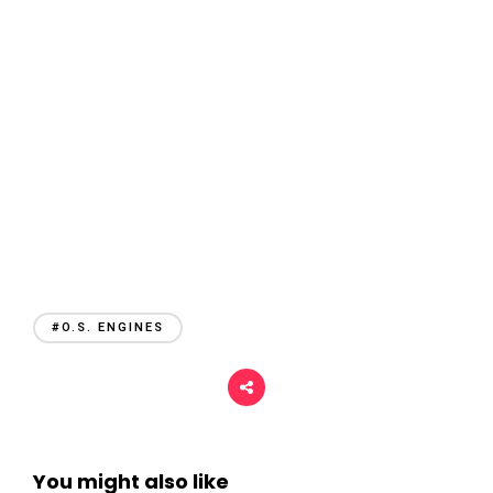
r
i
#O.S. ENGINES
You might also like