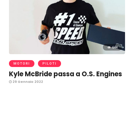
644
MOTORI
PILOTI
Kyle McBride passa a O.S. Engines
29 Gennaio 2022