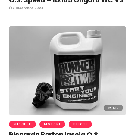
O.S. Speed – B2105 Ongaro WC V3
2 Dicembre 2024
617
MISCELE
MOTORI
PILOTI
Riccardo Berton lascia O.S.