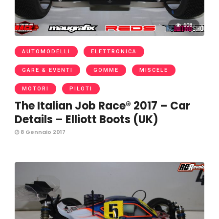
608
AUTOMODELLI
ELETTRONICA
GARE & EVENTI
GOMME
MISCELE
MOTORI
PILOTI
The Italian Job Race® 2017 – Car
Details – Elliott Boots (UK)
8 Gennaio 2017