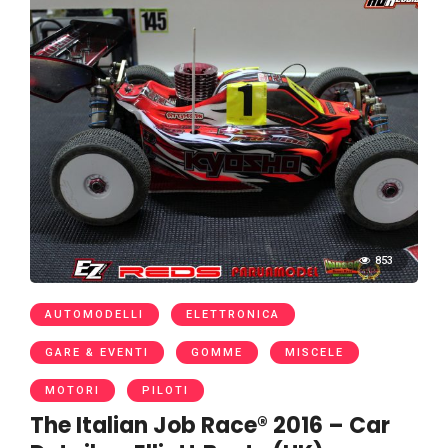
853
AUTOMODELLI
ELETTRONICA
GARE & EVENTI
GOMME
MISCELE
MOTORI
PILOTI
The Italian Job Race® 2016 – Car