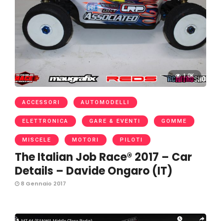
1.0K
ACCESSORI
AUTOMODELLI
ELETTRONICA
GARE & EVENTI
GOMME
MISCELE
MOTORI
PILOTI
The Italian Job Race® 2017 – Car
Details – Davide Ongaro (IT)
8 Gennaio 2017