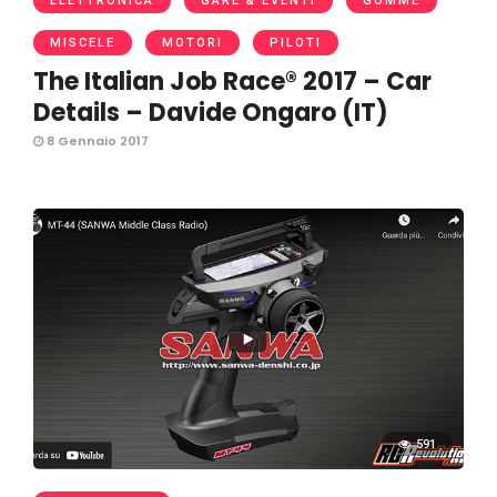
ELETTRONICA
GARE & EVENTI
GOMME
MISCELE
MOTORI
PILOTI
The Italian Job Race® 2017 – Car
Details – Davide Ongaro (IT)
8 Gennaio 2017
591