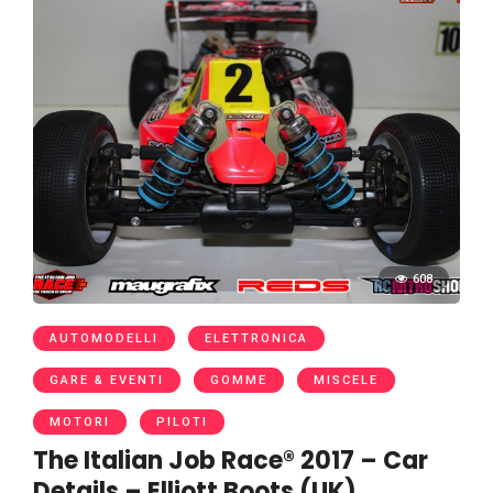
608
AUTOMODELLI
ELETTRONICA
GARE & EVENTI
GOMME
MISCELE
MOTORI
PILOTI
The Italian Job Race® 2017 – Car
Details – Elliott Boots (UK)