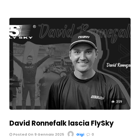
359
David Ronnefalk lascia FlySky
Posted On 9 Gennaio 2025
Gigi
0