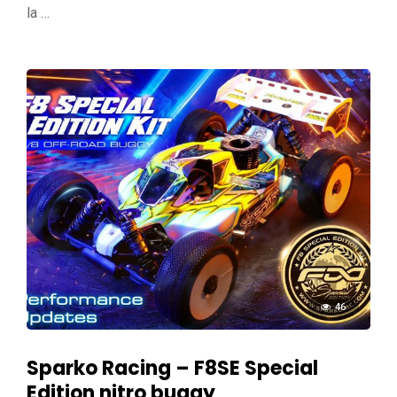
la …
46
Sparko Racing – F8SE Special
Edition nitro buggy