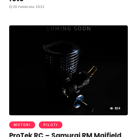
25 Febbraio 2022
834
MOTORI
PILOTI
ProTek RC – Samurai RM Maifield