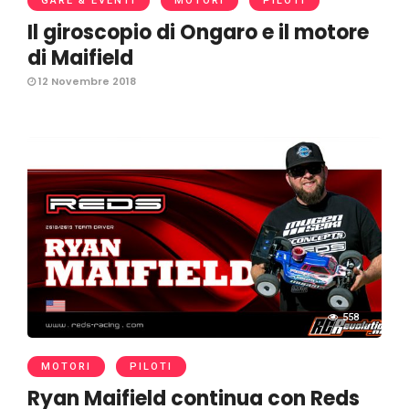
GARE & EVENTI
MOTORI
PILOTI
Il giroscopio di Ongaro e il motore
di Maifield
12 Novembre 2018
558
MOTORI
PILOTI
Ryan Maifield continua con Reds