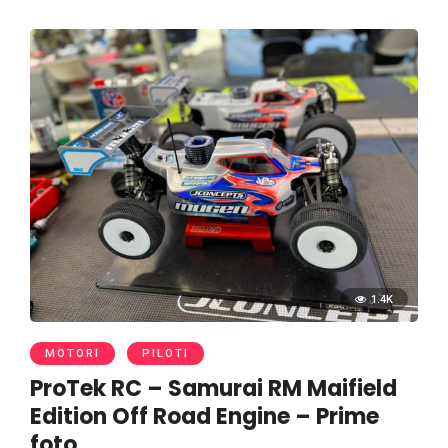
1.4K
MOTORI
PILOTI
ProTek RC – Samurai RM Maifield
Edition Off Road Engine – Prime
foto